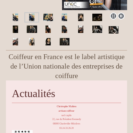
Coiffeur en France est le label artistique
de l’Union nationale des entreprises de
coiffure
Actualités
Christophe Mahieu
artisan coiffeur
sarl capila
22, rue du Président Kennedy
08000 Charleville-Mézières
03.24.33.26.20